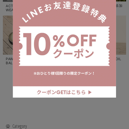
愛犬用タイ産無添加
ACTIVE GUARD
ACTIVE GUARD生
ドライマンゴー
WEARとは？
地のご紹介
PAW ARMOR
ACTIVE GUARDお
ACTIVE CARE OIL
BALMとは？
すすめ着用シーン
とは？
DOGGY SIAM は、現在準備中です。
Category